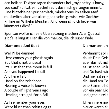
den heiklen Textpassagen (besonders bei „my poetry is lousy,
you said“) blitzt ein Lächeln auf, das mich gefangen nimmt.
Eine klitzekleine Spur hämisch, mindestens im selben Maß
mütterlich, aber vor allem ganz selbstgewiss, wie Goethes
Philine im Wilhelm Meister: „Und wenn ich dich liebe, was
kümmerts dich?“
Spontan wollte ich eine Übersetzung machen. Aber Quatsch,
gibt’s ja längst. Hier die von maluca, die ich super finde:
Diamonds And Rust
Diamanten un
Well I'll be damned
Verdammt soll ic
Here comes your ghost again
da ist Dein Geis
But that's not unusual
aber das ist ni
It's just that the moon is full
es ist eben Vol
And you happened to call
und Du hast wie
And here I sit
Und hier sitze ic
Hand on the telephone
die Hand am Te
Hearing a voice I'd known
eine Stimme hör
A couple of light years ago
vor ein paar Lic
Heading straight for a fall
und gehe direkt
As I remember your eyes
Ich erinnere mi
Were bluer than robin's eggs
blauer waren al