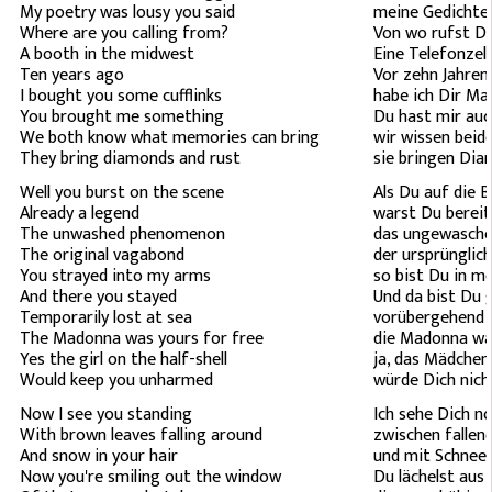
My poetry was lousy you said
meine Gedichte 
Where are you calling from?
Von wo rufst D
A booth in the midwest
Eine Telefonzel
Ten years ago
Vor zehn Jahren
I bought you some cufflinks
habe ich Dir M
You brought me something
Du hast mir au
We both know what memories can bring
wir wissen beid
They bring diamonds and rust
sie bringen Dia
Well you burst on the scene
Als Du auf die 
Already a legend
warst Du bereit
The unwashed phenomenon
das ungewasche
The original vagabond
der ursprünglic
You strayed into my arms
so bist Du in m
And there you stayed
Und da bist Du 
Temporarily lost at sea
vorübergehend a
The Madonna was yours for free
die Madonna war
Yes the girl on the half-shell
ja, das Mädchen
Would keep you unharmed
würde Dich nich
Now I see you standing
Ich sehe Dich n
With brown leaves falling around
zwischen fallen
And snow in your hair
und mit Schnee 
Now you're smiling out the window
Du lächelst aus