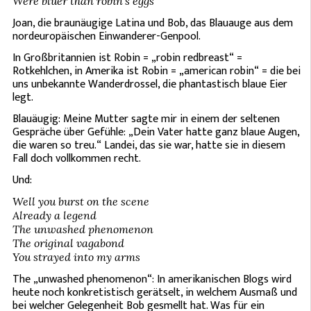
Were bluer than robin's eggs
Joan, die braunäugige Latina und Bob, das Blauauge aus dem
nordeuropäischen Einwanderer-Genpool.
In Großbritannien ist Robin = „robin redbreast“ =
Rotkehlchen, in Amerika ist Robin = „american robin“ = die bei
uns unbekannte Wanderdrossel, die phantastisch blaue Eier
legt.
Blauäugig: Meine Mutter sagte mir in einem der seltenen
Gespräche über Gefühle: „Dein Vater hatte ganz blaue Augen,
die waren so treu.“ Landei, das sie war, hatte sie in diesem
Fall doch vollkommen recht.
Und:
Well you burst on the scene
Already a legend
The unwashed phenomenon
The original vagabond
You strayed into my arms
The „unwashed phenomenon“: In amerikanischen Blogs wird
heute noch konkretistisch gerätselt, in welchem Ausmaß und
bei welcher Gelegenheit Bob gesmellt hat. Was für ein