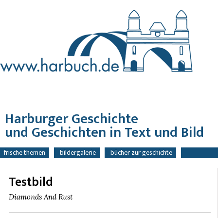
Harburger Geschichte
und Geschichten in Text und Bild
navigation
frische themen
bildergalerie
bücher zur geschichte
überspringen
bücher mit geschichten
tipps
kontakt / bestellung
suche
Testbild
Diamonds And Rust