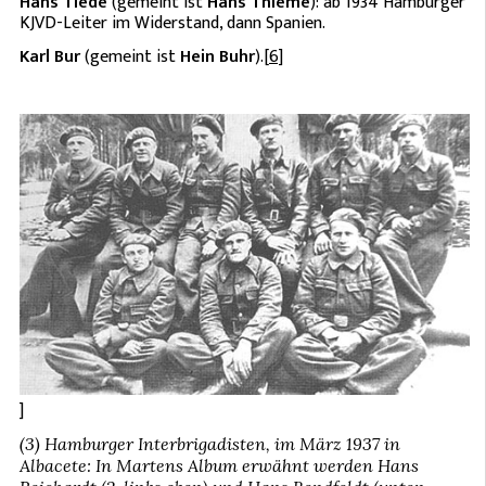
Hans Tiede
(gemeint ist
Hans Thieme
): ab 1934 Hamburger
KJVD-Leiter im Widerstand, dann Spanien.
Karl Bur
(gemeint ist
Hein Buhr
).
[
6]
]
(3) Hamburger Interbrigadisten, im März 1937 in
Albacete: In Martens Album erwähnt werden Hans