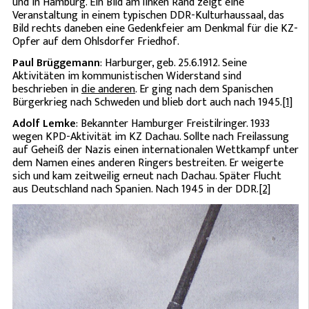
und in Hamburg. Ein Bild am linken Rand zeigt eine
Veranstaltung in einem typischen DDR-Kulturhaussaal, das
Bild rechts daneben eine Gedenkfeier am Denkmal für die KZ-
Opfer auf dem Ohlsdorfer Friedhof.
Paul Brüggemann
: Harburger, geb. 25.6.1912. Seine
Aktivitäten im kommunistischen Widerstand sind
beschrieben in
die anderen
. Er ging nach dem Spanischen
Bürgerkrieg nach Schweden und blieb dort auch nach 1945.
[1]
Adolf Lemke
: Bekannter Hamburger Freistilringer. 1933
wegen KPD-Aktivität im KZ Dachau. Sollte nach Freilassung
auf Geheiß der Nazis einen internationalen Wettkampf unter
dem Namen eines anderen Ringers bestreiten. Er weigerte
sich und kam zeitweilig erneut nach Dachau. Später Flucht
aus Deutschland nach Spanien. Nach 1945 in der DDR.
[2]