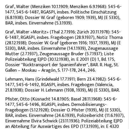
Graf, Walter (Menziken 10.1.1909; Menziken 6.9.1968): 545-6-
1477, 545-6-1487, RGASPI, insbes. Politische Einschätzung
(6.8.1938); Dossier W. Graf (geboren 1909; 1939), MJ (E 5330),
BAR, insbes. Einvernahme (5.3.1939).
Graf, Walter «Moritz» (Thal 2.7.1916; Zürich 20.11.1978): 545-
6-1487, RGASPI, insbes. Fragebogen (28.9.1937), Notiz Thoma
(28.12.1938); Dossier W. Graf (geboren 1916; 1937, 1939), MJ (E
5330), BAR, insbes. Einvernahme (14.1.1939), Zeugenaussage
Mutter (2.7.1937), Zeugenaussage Bruder (5.7.1937); Liste
Polizeiabteilung EJPD (30.12.1938), in: E 2001 (D) 1, Bd. 175,
Dossier "Rücktransport der Spanienfahrer", BAR. R. Hug, St.
Gallen – Moskau – Aragón, S. 177-178, 244, 246.
Lehmann, Hans (Grindelwald 17.7.1911; Bern 23.4.1982): 545-6-
1477, 545-6-1492, RGASPI, insbes. Fragebogen (Valencia,
21.8.1938); Dossier H. Lehmann (1938, 1939), MJ (E 5330), BAR.
Pfister, Otto (Küsnacht 14.8.1905; Basel 28.11.1968): 545-6-
1477, 545-6-1496, RGASPI, insbes. Demobilisierungs-
Fragebogen (5.12.1928); Dossier O. Pfister (1939), MJ (E 5330),
BAR, insbes. Einvernahme (24.6.1939), Polizeibericht (11.6.1937),
Einvernahme Elvira Schwick (23.11.1936); Polizeiabteilung EJPD
an Abteilung für Auswärtiges des EPD (17.3.1939), in: E 4320