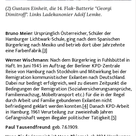
(2) Gustavs Einheit, die 14. Flak-Batterie "Georgi
Dimitroff". Links Ladekanonier Adolf Lemke.
Bruno Meier
: Ursprünglich Österreicher, Schüler der
Hamburger Lichtwark-Schule, ging nach dem Spanischen
Bürgerkrieg nach Mexiko und betrieb dort über Jahrzehnte
eine Farbenfabrik.
[3]
Werner Wischmann
: Nach dem Bürgerkrieg in Fuhlsbüttel in
Haft. Im Juni 1945 im Auftrag der Berliner KPD-Zentrale
Reise von Hamburg nach Stockholm und Mitwirkung bei der
Remigration kommunistischer Exilanten nach Deutschland.
Dabei nur bedingt erfolgreich, weil zu diesem Zeitpunkt die
Bedingungen der Remigration (Sozialversicherungsansprüche,
Familiennachzug, Möbeltransport etc.) für die in der Regel
durch Arbeit und Familie gebundenen Exilanten nicht
befriedigend geklärt werden konnten.
[4]
Danach KPD-Arbeit
in Hamburg. 1961 Verurteilung zur zweieinhalb Jahren
Gefängnishaft wegen illegaler politischer Tätigkeit.
[5]
Paul Tausendfreund
: geb. 7.6.1909.