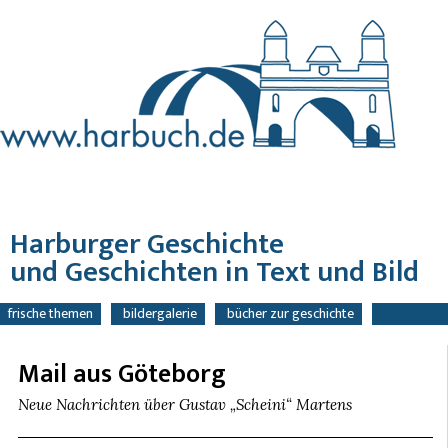
Harburger Geschichte
und Geschichten in Text und Bild
navigation
frische themen
bildergalerie
bücher zur geschichte
überspringen
bücher mit geschichten
tipps
kontakt / bestellung
suche
Mail aus Göteborg
Neue Nachrichten über Gustav „Scheini“ Martens