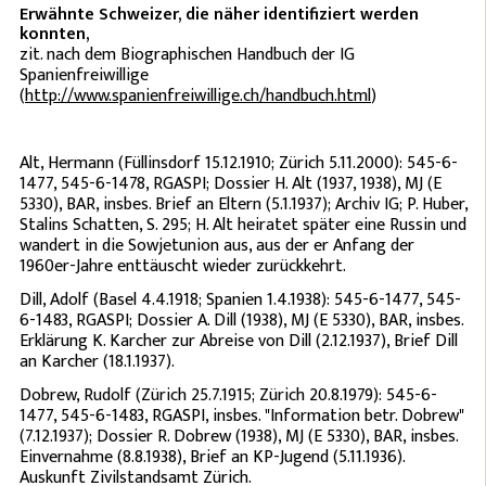
Erwähnte Schweizer, die näher identifiziert werden
konnten,
zit. nach dem Biographischen Handbuch der IG
Spanienfreiwillige
(
http://www.spanienfreiwillige.ch/handbuch.html
)
Alt, Hermann (Füllinsdorf 15.12.1910; Zürich 5.11.2000): 545-6-
1477, 545-6-1478, RGASPI; Dossier H. Alt (1937, 1938), MJ (E
5330), BAR, insbes. Brief an Eltern (5.1.1937); Archiv IG; P. Huber,
Stalins Schatten, S. 295; H. Alt heiratet später eine Russin und
wandert in die Sowjetunion aus, aus der er Anfang der
1960er-Jahre enttäuscht wieder zurückkehrt.
Dill, Adolf (Basel 4.4.1918; Spanien 1.4.1938): 545-6-1477, 545-
6-1483, RGASPI; Dossier A. Dill (1938), MJ (E 5330), BAR, insbes.
Erklärung K. Karcher zur Abreise von Dill (2.12.1937), Brief Dill
an Karcher (18.1.1937).
Dobrew, Rudolf (Zürich 25.7.1915; Zürich 20.8.1979): 545-6-
1477, 545-6-1483, RGASPI, insbes. "Information betr. Dobrew"
(7.12.1937); Dossier R. Dobrew (1938), MJ (E 5330), BAR, insbes.
Einvernahme (8.8.1938), Brief an KP-Jugend (5.11.1936).
Auskunft Zivilstandsamt Zürich.