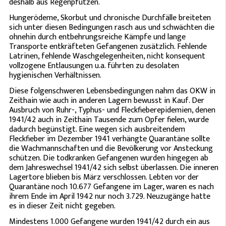
deshalb aus Regenpfützen.
Hungerödeme, Skorbut und chronische Durchfälle breiteten
sich unter diesen Bedingungen rasch aus und schwächten die
ohnehin durch entbehrungsreiche Kämpfe und lange
Transporte entkräfteten Gefangenen zusätzlich. Fehlende
Latrinen, fehlende Waschgelegenheiten, nicht konsequent
vollzogene Entlausungen u.a. führten zu desolaten
hygienischen Verhältnissen.
Diese folgenschweren Lebensbedingungen nahm das OKW in
Zeithain wie auch in anderen Lagern bewusst in Kauf. Der
Ausbruch von Ruhr-, Typhus- und Fleckfieberepidemien, denen
1941/42 auch in Zeithain Tausende zum Opfer fielen, wurde
dadurch begünstigt. Eine wegen sich ausbreitendem
Fleckfieber im Dezember 1941 verhängte Quarantäne sollte
die Wachmannschaften und die Bevölkerung vor Ansteckung
schützen. Die todkranken Gefangenen wurden hingegen ab
dem Jahreswechsel 1941/42 sich selbst überlassen. Die inneren
Lagertore blieben bis März verschlossen. Lebten vor der
Quarantäne noch 10.677 Gefangene im Lager, waren es nach
ihrem Ende im April 1942 nur noch 3.729. Neuzugänge hatte
es in dieser Zeit nicht gegeben.
Mindestens 1.000 Gefangene wurden 1941/42 durch ein aus