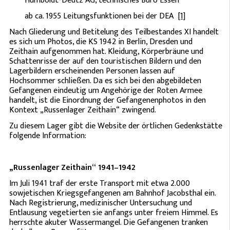
Humboldt-Deutz AG, technisches Büro Essen
ab ca. 1955 Leitungsfunktionen bei der DEA
[1]
Nach Gliederung und Betitelung des Teilbestandes XI handelt
es sich um Photos, die KS 1942 in Berlin, Dresden und
Zeithain aufgenommen hat. Kleidung, Körperbräune und
Schattenrisse der auf den touristischen Bildern und den
Lagerbildern erscheinenden Personen lassen auf
Hochsommer schließen. Da es sich bei den abgebildeten
Gefangenen eindeutig um Angehörige der Roten Armee
handelt, ist die Einordnung der Gefangenenphotos in den
Kontext „Russenlager Zeithain“ zwingend.
Zu diesem Lager gibt die Website der örtlichen Gedenkstätte
folgende Information:
„Russenlager Zeithain“ 1941–1942
Im Juli 1941 traf der erste Transport mit etwa 2.000
sowjetischen Kriegsgefangenen am Bahnhof Jacobsthal ein.
Nach Registrierung, medizinischer Untersuchung und
Entlausung vegetierten sie anfangs unter freiem Himmel. Es
herrschte akuter Wassermangel. Die Gefangenen tranken