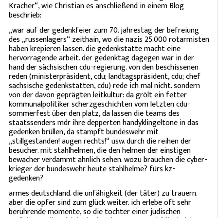
Kracher“, wie Christian es anschließend in einem Blog
beschrieb:
„war auf der gedenkfeier zum 70. jahrestag der befreiung
des „russenlagers“ zeithain, wo die nazis 25.000 rotarmisten
haben krepieren lassen. die gedenkstätte macht eine
hervorragende arbeit. der gedenktag dagegen war in der
hand der sächsischen cdu-regierung. von den beschissenen
reden (ministerpräsident, cdu; landtagspräsident, cdu; chef
sächsische gedenkstätten, cdu) rede ich mal nicht. sondern
von der davon geprägten leitkultur: da grölt ein fetter
kommunalpolitiker scherzgeschichten vom letzten cdu-
sommerfest über den platz, da lassen die teams des
staatssenders mdr ihre depperten handyklingeltöne in das
gedenken brüllen, da stampft bundeswehr mit
„stillgestanden! augen rechts!“ usw. durch die reihen der
besucher. mit stahlhelmen, die den helmen der einstigen
bewacher verdammt ähnlich sehen. wozu brauchen die cyber-
krieger der bundeswehr heute stahlhelme? fürs kz-
gedenken?
armes deutschland. die unfähigkeit (der täter) zu trauern.
aber die opfer sind zum glück weiter. ich erlebe oft sehr
berührende momente, so die tochter einer jüdischen