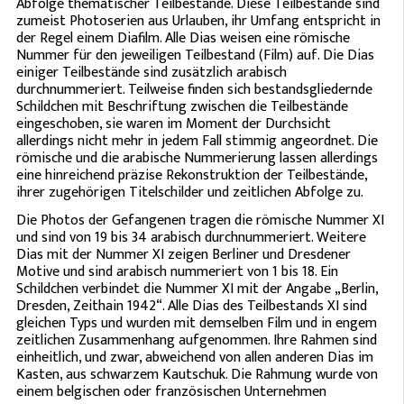
Abfolge thematischer Teilbestände. Diese Teilbestände sind
zumeist Photoserien aus Urlauben, ihr Umfang entspricht in
der Regel einem Diafilm. Alle Dias weisen eine römische
Nummer für den jeweiligen Teilbestand (Film) auf. Die Dias
einiger Teilbestände sind zusätzlich arabisch
durchnummeriert. Teilweise finden sich bestandsgliedernde
Schildchen mit Beschriftung zwischen die Teilbestände
eingeschoben, sie waren im Moment der Durchsicht
allerdings nicht mehr in jedem Fall stimmig angeordnet. Die
römische und die arabische Nummerierung lassen allerdings
eine hinreichend präzise Rekonstruktion der Teilbestände,
ihrer zugehörigen Titelschilder und zeitlichen Abfolge zu.
Die Photos der Gefangenen tragen die römische Nummer XI
und sind von 19 bis 34 arabisch durchnummeriert. Weitere
Dias mit der Nummer XI zeigen Berliner und Dresdener
Motive und sind arabisch nummeriert von 1 bis 18. Ein
Schildchen verbindet die Nummer XI mit der Angabe „Berlin,
Dresden, Zeithain 1942“. Alle Dias des Teilbestands XI sind
gleichen Typs und wurden mit demselben Film und in engem
zeitlichen Zusammenhang aufgenommen. Ihre Rahmen sind
einheitlich, und zwar, abweichend von allen anderen Dias im
Kasten, aus schwarzem Kautschuk. Die Rahmung wurde von
einem belgischen oder französischen Unternehmen