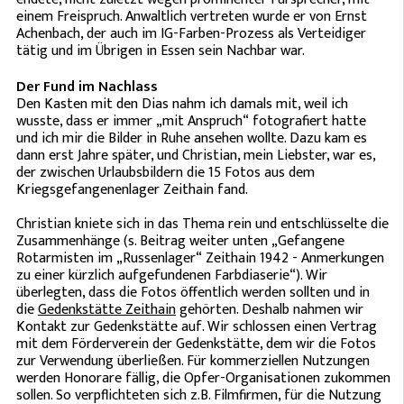
einem Freispruch. Anwaltlich vertreten wurde er von Ernst
Achenbach, der auch im IG-Farben-Prozess als Verteidiger
tätig und im Übrigen in Essen sein Nachbar war.
Der Fund im Nachlass
Den Kasten mit den Dias nahm ich damals mit, weil ich
wusste, dass er immer „mit Anspruch“ fotografiert hatte
und ich mir die Bilder in Ruhe ansehen wollte. Dazu kam es
dann erst Jahre später, und Christian, mein Liebster, war es,
der zwischen Urlaubsbildern die 15 Fotos aus dem
Kriegsgefangenenlager Zeithain fand.
Christian kniete sich in das Thema rein und entschlüsselte die
Zusammenhänge (s. Beitrag weiter unten „Gefangene
Rotarmisten im „Russenlager“ Zeithain 1942 - Anmerkungen
zu einer kürzlich aufgefundenen Farbdiaserie“). Wir
überlegten, dass die Fotos öffentlich werden sollten und in
die
Gedenkstätte Zeithain
gehörten. Deshalb nahmen wir
Kontakt zur Gedenkstätte auf. Wir schlossen einen Vertrag
mit dem Förderverein der Gedenkstätte, dem wir die Fotos
zur Verwendung überließen. Für kommerziellen Nutzungen
werden Honorare fällig, die Opfer-Organisationen zukommen
sollen. So verpflichteten sich z.B. Filmfirmen, für die Nutzung