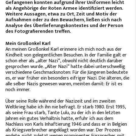
Gefangenen konnten aufgrund ihrer Uniformen leicht
als Angehörige der Roten Armee identifiziert werden.
Weitere Aussagen, etwa zu Ort, Zeit und Motiv der
Aufnahmen oder zu den Bewachern, ließen sich nach
Analyse des Überlieferungskontextes und der Person
des Fotografierenden treffen.
Mein Großonkel Karl
An meinen Großonkel Karl erinnere ich mich noch aus der
Kindheit von gelegentlichen Besuchen. In der Familie galt er
schon eher als „alter Nazi“, obwohl nicht deutlich darüber
gesprochen wurde. „Alter Nazi“ hatte dabei unterschwellig
verschiedene Geschmacksnoten: Für die Jüngeren bedeutete
es, er war früher ein besonders eifriger Nazi. Die älteren, die
alle selber Nazis gewesen waren, meinten damit: Er ist es
noch immer.
Über seine Rolle während der Nazizeit und im zweiten
Weltkrieg habe ich ihn nie befragt. Er starb 1980. Erst 1995,
als seine Frau starb, Tante Lulu, zu der ich in den letzten
Jahren ein gutes Verhältnis hatte, erfuhr ich aus dem
Nachlass von Karls Inhaftierung 1946 und dass er in Belgien
als Kriegsverbrecher angeklagt worden war. Der Prozess
endete, nicht zuletzt wegen prominenter Fürsprecher, mit