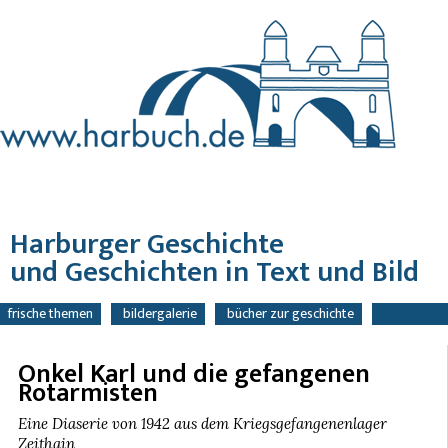
Harburger Geschichte
und Geschichten in Text und Bild
navigation
frische themen
bildergalerie
bücher zur geschichte
überspringen
bücher mit geschichten
tipps
kontakt / bestellung
suche
Onkel Karl und die gefangenen
Rotarmisten
Eine Diaserie von 1942 aus dem Kriegsgefangenenlager
Zeithain