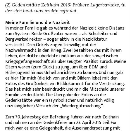
(2) Gedenkstätte Zeithain 2013: Frühere Lagerbaracke, in
der sich heute das Archiv befindet.
Meine Familie und die Nazizeit
In meiner Familie gab es während der Nazizeit keine Distanz
zum System. Beide Großväter waren – als Schulleiter und
Bergwerksdirektor – sogar aktiv in die Nazidiktatur
verstrickt. Drei Onkels zogen freiwillig mit der
Naziwehrmacht in den Krieg. Zwei bezahlten das mit ihrem
Leben, der dritte überlebte und kam aus der sowjetischen
Kriegsgefangenschaft als überzeugter Pazifist zurück. Meine
Eltern waren (zum Glück) zu jung, um über BDM und
Hitlerjugend hinaus Unheil anrichten zu können. Und nun gab
es hier für mich (die ich von und mit Bildern lebe) mit den
Fotos des Großonkels ein Bilddokument für die Verstrickung.
Das hat mich sehr beeindruckt und mir die Mitschuld unserer
Familie verdeutlicht. Die Übergabe der Fotos an die
Gedenkstätte war ein (symbolischer und natürlich völlig
unzulänglicher) Versuch der „Wiedergutmachung“.
Zum 70. Jahrestag der Befreiung fuhren wir nach Zeithain
und nahmen an der Gedenkfeier am 23. April 2015 teil. Für
mich war es eine Gelegenheit, die Auseinandersetzung mit