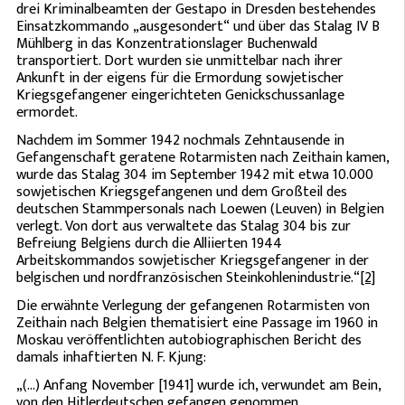
drei Kriminalbeamten der Gestapo in Dresden bestehendes
Einsatzkommando „ausgesondert“ und über das Stalag IV B
Mühlberg in das Konzentrationslager Buchenwald
transportiert. Dort wurden sie unmittelbar nach ihrer
Ankunft in der eigens für die Ermordung sowjetischer
Kriegsgefangener eingerichteten Genickschussanlage
ermordet.
Nachdem im Sommer 1942 nochmals Zehntausende in
Gefangenschaft geratene Rotarmisten nach Zeithain kamen,
wurde das Stalag 304 im September 1942 mit etwa 10.000
sowjetischen Kriegsgefangenen und dem Großteil des
deutschen Stammpersonals nach Loewen (Leuven) in Belgien
verlegt. Von dort aus verwaltete das Stalag 304 bis zur
Befreiung Belgiens durch die Alliierten 1944
Arbeitskommandos sowjetischer Kriegsgefangener in der
belgischen und nordfranzösischen Steinkohlenindustrie.“
[2]
Die erwähnte Verlegung der gefangenen Rotarmisten von
Zeithain nach Belgien thematisiert eine Passage im 1960 in
Moskau veröffentlichten autobiographischen Bericht des
damals inhaftierten N. F. Kjung:
„(...) Anfang November [1941] wurde ich, verwundet am Bein,
von den Hitlerdeutschen gefangen genommen.