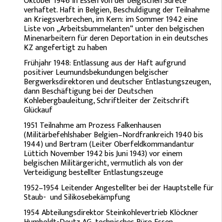
Oktober 1946 in Essen von der belgischen Surete
verhaftet. Haft in Belgien, Beschuldigung der Teilnahme
an Kriegsverbrechen, im Kern: im Sommer 1942 eine
Liste von „Arbeitsbummelanten“ unter den belgischen
Minenarbeitern für deren Deportation in ein deutsches
KZ angefertigt zu haben
Frühjahr 1948: Entlassung aus der Haft aufgrund
positiver Leumundsbekundungen belgischer
Bergwerksdirektoren und deutscher Entlastungszeugen,
dann Beschäftigung bei der Deutschen
Kohlebergbauleitung, Schriftleiter der Zeitschrift
Glückauf
1951 Teilnahme am Prozess Falkenhausen
(Militärbefehlshaber Belgien–Nordfrankreich 1940 bis
1944) und Bertram (Leiter Oberfeldkommandantur
Lüttich November 1942 bis Juni 1943) vor einem
belgischen Militärgericht, vermutlich als von der
Verteidigung bestellter Entlastungszeuge
1952–1954 Leitender Angestellter bei der Hauptstelle für
Staub- und Silikosebekämpfung
1954 Abteilungsdirektor Steinkohlevertrieb Klöckner