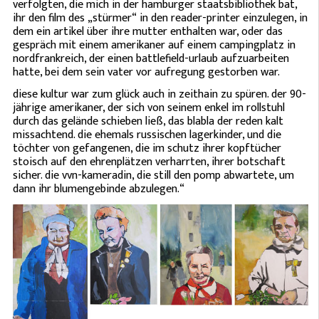
verfolgten, die mich in der hamburger staatsbibliothek bat,
ihr den film des „stürmer“ in den reader-printer einzulegen, in
dem ein artikel über ihre mutter enthalten war, oder das
gespräch mit einem amerikaner auf einem campingplatz in
nordfrankreich, der einen battlefield-urlaub aufzuarbeiten
hatte, bei dem sein vater vor aufregung gestorben war.
diese kultur war zum glück auch in zeithain zu spüren. der 90-
jährige amerikaner, der sich von seinem enkel im rollstuhl
durch das gelände schieben ließ, das blabla der reden kalt
missachtend. die ehemals russischen lagerkinder, und die
töchter von gefangenen, die im schutz ihrer kopftücher
stoisch auf den ehrenplätzen verharrten, ihrer botschaft
sicher. die vvn-kameradin, die still den pomp abwartete, um
dann ihr blumengebinde abzulegen.“