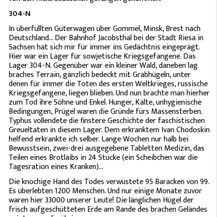
304-N
In überfüllten Güterwagen über Gommel, Minsk, Brest nach
Deutschland... Der Bahnhof Jacobsthal bei der Stadt Riesa in
Sachsen hat sich mir für immer ins Gedächtnis eingeprägt.
Hier war ein Lager für sowjetische Kriegsgefangene. Das
Lager 304-N. Gegenüber war ein kleiner Wald, daneben lag
braches Terrain, gänzlich bedeckt mit Grabhügeln, unter
denen für immer die Toten des ersten Weltkrieges, russische
Kriegsgefangene, liegen blieben. Und nun brachte man hierher
zum Tod ihre Söhne und Enkel. Hunger, Kälte, unhygienische
Bedingungen, Prügel waren die Gründe fürs Massensterben.
Typhus vollendete die finstere Geschichte der faschistischen
Greueltaten in diesem Lager. Dem erkranktem Ivan Chodoskin
helfend erkrankte ich selber. Lange Wochen nur halb bei
Bewusstsein, zwei-drei ausgegebene Tabletten Medizin, das
Teilen eines Brotlaibs in 24 Stücke (ein Scheibchen war die
Tagesration eines Kranken)...
Die knochige Hand des Todes verwüstete 95 Baracken von 99.
Es überlebten 1200 Menschen. Und nur einige Monate zuvor
waren hier 33000 unserer Leute! Die länglichen Hügel der
frisch aufgeschütteten Erde am Rande des brachen Geländes